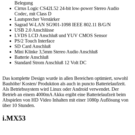
FPC Verbinder 24 Pin 1mm Pitch mit Kunden spezifischer
Belegung
Cirrus Logic CS42L52 24-bit low-power Stereo Audio
Codec, mit Class D
Lautsprecher Verstärker
Sagrad W-LAN SG901-1098 IEEE 802.11 B/G/N
USB 2.0 Anschlüsse
LVDS LCD Anschluß und YUV CMOS Sensor
PS/2 Touch Interface
SD Card Anschluß
Mini Klinke 3,5mm Stereo Audio Anschluß
Batterie Anschluß
Standard Strom Anschluß 12 Volt DC
Das komplette Design wurde in allen Bereichen optimiert, sowohl
Bauhöhe/ Kosten/ Produktion als auch in puncto Batterielaufzeit.
Als Betriebssystem wird Linux oder Android verwendet. Der
Betrieb an einem 4000mA Akku ergibt eine Batterielaufzeit beim
Abspielen von HD Video Inhalten mit einer 1080p Auflösung von
über 10 Stunden.
i.MX53